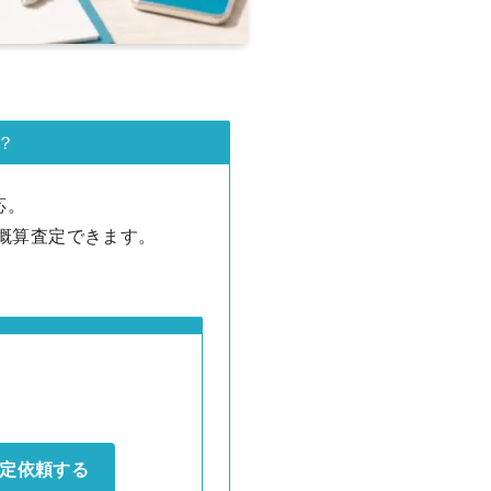
？
応。
で概算査定できます。
定依頼する