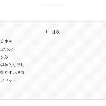
目次
査定事例
出たのか
る失敗
の具体的な行動
が出やすい理由
るメリット