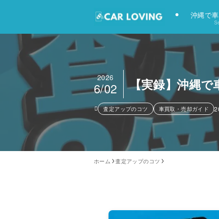
沖縄で車
Se
2026
【実録】沖縄で
6/02
査定アップのコツ
車買取・売却ガイド
2
ホーム
査定アップのコツ