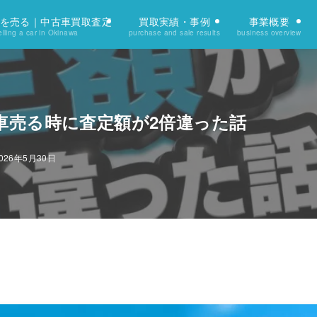
を売る｜中古車買取査定
買取実績・事例
事業概要
lling a car in Okinawa
purchase and sale results
business overview
車売る時に査定額が2倍違った話
026年5月30日