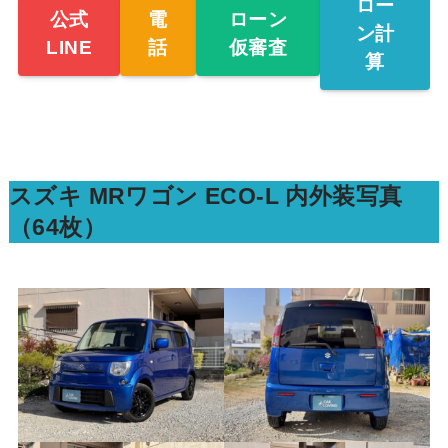
ロー
公式
電
ローン
ン計
LINE
話
仮審査
算
スズキ MRワゴン ECO‐L 内外装写真
（64枚）