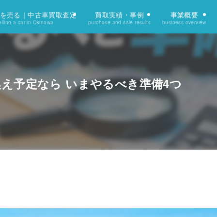
を売る｜中古車買取査定
買取実績・事例
事業概要
lling a car in Okinawa
purchase and sale results
business overview
換え予定なら いまやるべき準備4つ