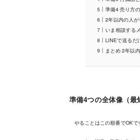
準備4 売り方
2年以内の人
いま相談する
LINEで送る
まとめ 2年以
準備4つの全体像（最
やることはこの順番でOKで