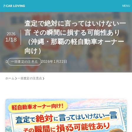
MENU
査定で絶対に言ってはいけない一
言 その瞬間に損する可能性あり
2026
1/18
（沖縄・那覇の軽自動車オーナー
向け）
2026年1月22日
一括査定の注意点
ホーム
一括査定の注意点