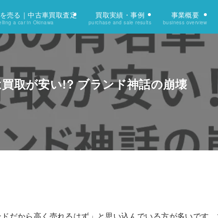
を売る｜中古車買取査定
買取実績・事例
事業概要
lling a car in Okinawa
purchase and sale results
business overview
は買取が安い!? ブランド神話の崩壊
ンドだから高く売れるはず」と思い込んでいる方が多いです。