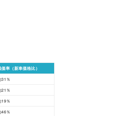
残価率（新車価格比）
約31％
約21％
約19％
約46％