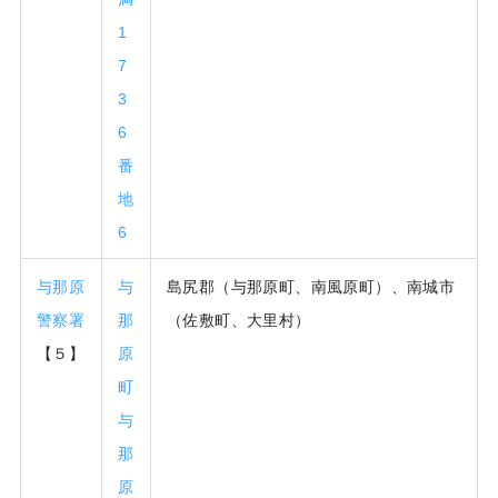
1
7
3
6
番
地
6
与那原
与
島尻郡（与那原町、南風原町）、南城市
警察署
那
（佐敷町、大里村）
【５】
原
町
与
那
原