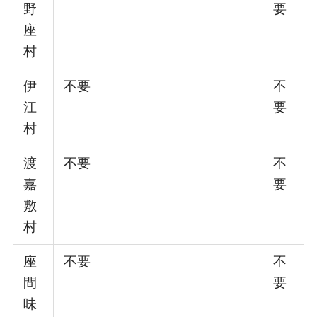
野
要
座
村
伊
不要
不
江
要
村
渡
不要
不
嘉
要
敷
村
座
不要
不
間
要
味