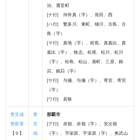
泊、通堂町
[ナ行] 仲井真（字）、長田、西
[ハ行[ 繁多川、東町、樋川、古島、古
島（字）
[マ行] 真地（字）、前島、真嘉比、真
嘉比（字）、牧志、松尾、松川、松川
（字）、松島、松山、港町、三原、銘
苅、銘苅（字）
[ヤ行] 与儀、与儀（字）、寄宮、寄宮
（字）
[ワ行] 若狭
豊見城
豊
那覇市
警察署
見
[ア行] 赤嶺、赤嶺（字）、安次嶺
【９】
城
（字）、宇栄原、宇栄原（字）、奥武山