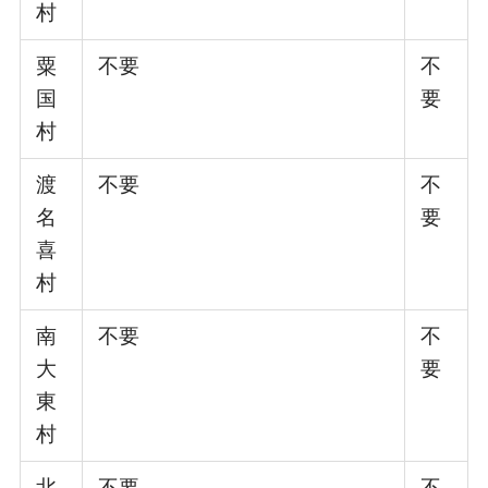
村
粟
不要
不
国
要
村
渡
不要
不
名
要
喜
村
南
不要
不
大
要
東
村
北
不要
不