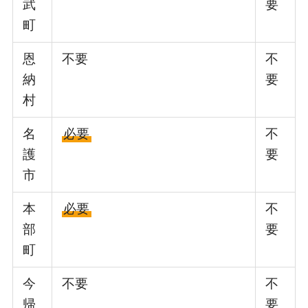
武
要
町
恩
不要
不
納
要
村
名
必要
不
護
要
市
本
必要
不
部
要
町
今
不要
不
帰
要