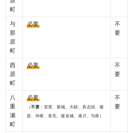
原
町
与
必要
不
那
要
原
町
西
必要
不
原
要
町
八
必要
不
重
要
（
不要
：安里、新城、大頓、具志頭、後
瀬
原、仲座、長毛、玻名城、港川、与座）
町