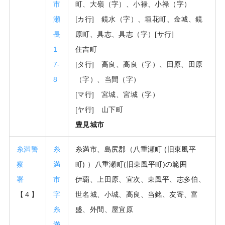
市
町、大嶺（字）、小禄、小禄（字）
瀬
[カ行] 鏡水（字）、垣花町、金城、鏡
長
原町、具志、具志（字）[サ行]
1
住吉町
7-
[タ行] 高良、高良（字）、田原、田原
8
（字）、当間（字）
[マ行] 宮城、宮城（字）
[ヤ行] 山下町
豊見城市
糸満警
糸
糸満市、島尻郡（八重瀬町 (旧東風平
察
満
町) ）八重瀬町(旧東風平町)の範囲
署
市
伊覇、上田原、宜次、東風平、志多伯、
【４】
字
世名城、小城、高良、当銘、友寄、富
糸
盛、外間、屋宜原
満