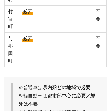
竹
必要
不
富
要
町
与
必要
不
那
要
国
町
※普通車は
県内殆どの地域で必要
※軽自動車は
都市部中心に必要／郊
外は不要