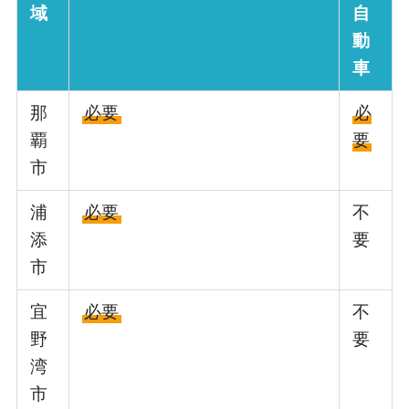
域
自
動
車
那
必要
必
覇
要
市
浦
必要
不
添
要
市
宜
必要
不
野
要
湾
市