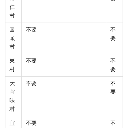
仁
村
国
不要
不
頭
要
村
東
不要
不
村
要
大
不要
不
宜
要
味
村
宜
不要
不