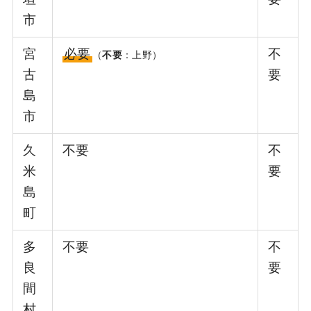
市
宮
必要
不
（
不要
：上野）
古
要
島
市
久
不要
不
米
要
島
町
多
不要
不
良
要
間
村