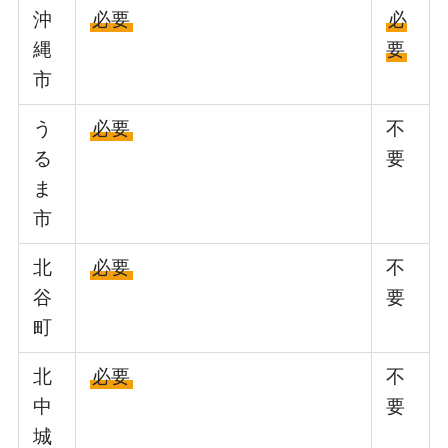
沖
必要
必
縄
要
市
う
必要
不
る
要
ま
市
北
必要
不
谷
要
町
北
必要
不
中
要
城