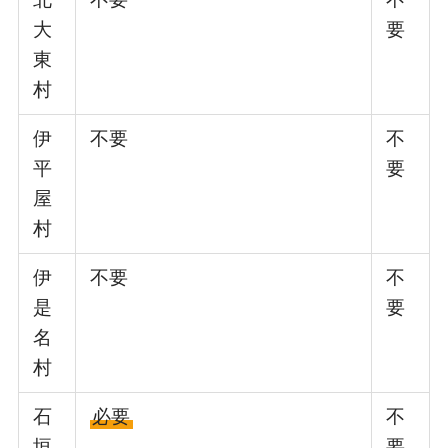
大
要
東
村
伊
不要
不
平
要
屋
村
伊
不要
不
是
要
名
村
石
必要
不
垣
要