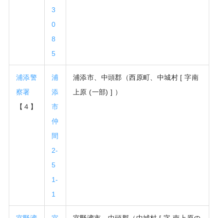
3
0
8
5
浦添警
浦
浦添市、中頭郡（西原町、中城村 [ 字南
察署
添
上原 (一部) ] ）
【４】
市
仲
間
2-
5
1-
1
宜野湾
宜
宜野湾市、中頭郡（中城村 [ 字 南上原の