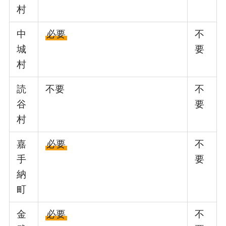
村
中
必要
不
城
要
村
読
不要
不
谷
要
村
嘉
必要
不
手
要
納
町
金
必要
不