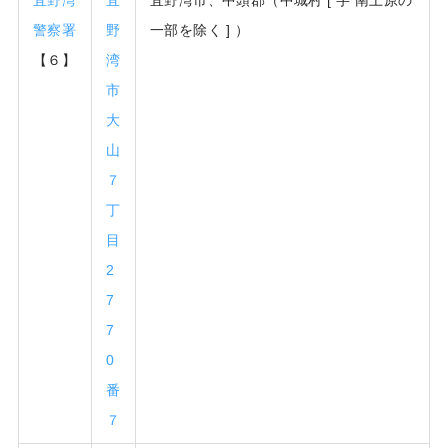
警察署
野
一部を除く ] ）
【６】
湾
市
大
山
７
丁
目
2
7
7
0
番
７