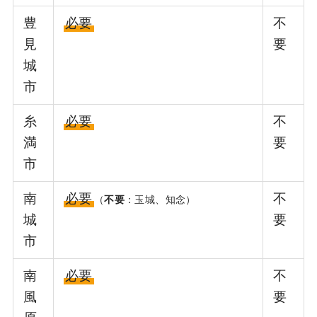
豊
必要
不
見
要
城
市
糸
必要
不
満
要
市
南
必要
不
（
不要
：玉城、知念）
城
要
市
南
必要
不
風
要