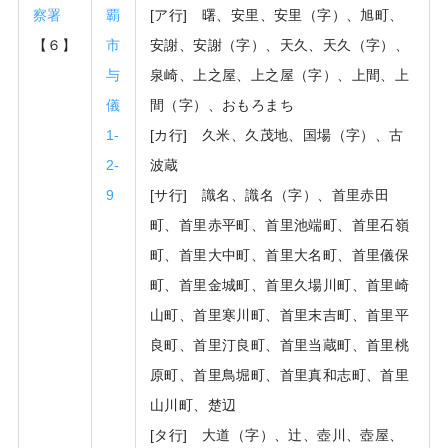
察署
覇
[ア行] 曙、安里、安里（字）、旭町、
【６】
市
安謝、安謝（字）、天久、天久（字）、
与
泉崎、上之屋、上之屋（字）、上間、上
儀
間（字）、おもろまち
1-
[カ行] 久米、久茂地、国場（字）、古
2-
波蔵
9
[サ行] 識名、識名（字）、首里赤田
町、首里赤平町、首里池端町、首里石嶺
町、首里大中町、首里大名町、首里儀保
町、首里金城町、首里久場川町、首里崎
山町、首里寒川町、首里末吉町、首里平
良町、首里汀良町、首里当蔵町、首里桃
原町、首里鳥堀町、首里真和志町、首里
山川町、楚辺
[タ行] 大道（字）、辻、壺川、壺屋、