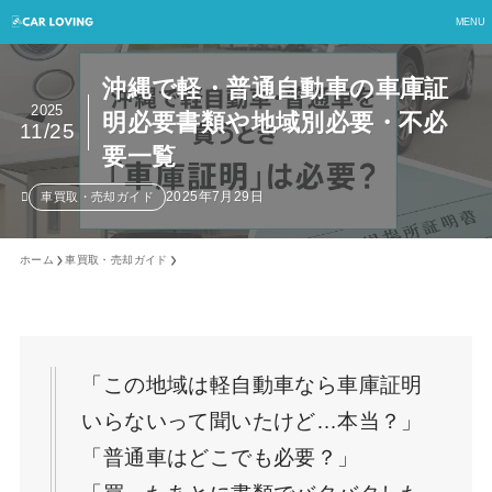
MENU
沖縄で軽・普通自動車の車庫証
2025
明必要書類や地域別必要・不必
11/25
要一覧
2025年7月29日
車買取・売却ガイド
ホーム
車買取・売却ガイド
「この地域は軽自動車なら車庫証明
いらないって聞いたけど…本当？」
「普通車はどこでも必要？」