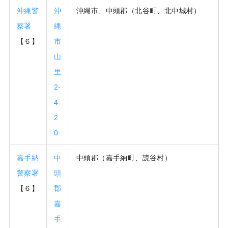
沖縄警
沖
沖縄市、中頭郡（北谷町、北中城村）
察署
縄
【６】
市
山
里
2-
4-
2
0
嘉手納
中
中頭郡（嘉手納町、読谷村）
警察署
頭
【６】
郡
嘉
手